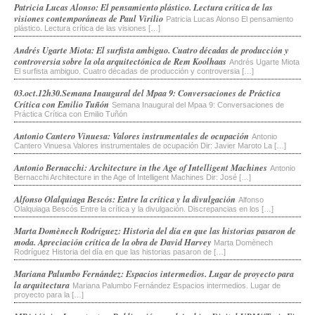
Post navigation
Patricia Lucas Alonso: El pensamiento plástico. Lectura crítica de las
visiones contemporáneas de Paul Virilio
Patricia Lucas Alonso El pensamiento
plástico. Lectura crítica de las visiones […]
Andrés Ugarte Miota: El surfista ambiguo. Cuatro décadas de producción y
controversia sobre la ola arquitectónica de Rem Koolhaas
Andrés Ugarte Miota
El surfista ambiguo. Cuatro décadas de producción y controversia […]
03.oct.12h30.Semana Inaugural del Mpaa 9: Conversaciones de Práctica
Crítica con Emilio Tuñón
Semana Inaugural del Mpaa 9: Conversaciones de
Práctica Crítica con Emilio Tuñón
Antonio Cantero Vinuesa: Valores instrumentales de ocupación
Antonio
Cantero Vinuesa Valores instrumentales de ocupación Dir: Javier Maroto La […]
Antonio Bernacchi: Architecture in the Age of Intelligent Machines
Antonio
Bernacchi Architecture in the Age of Intelligent Machines Dir: José […]
Alfonso Olalquiaga Bescós: Entre la crítica y la divulgación
Alfonso
Olalquiaga Bescós Entre la crítica y la divulgación. Discrepancias en los […]
Marta Domènech Rodríguez: Historia del día en que las historias pasaron de
moda. Apreciación crítica de la obra de David Harvey
Marta Domènech
Rodríguez Historia del día en que las historias pasaron de […]
Mariana Palumbo Fernández: Espacios intermedios. Lugar de proyecto para
la arquitectura
Mariana Palumbo Fernández Espacios intermedios. Lugar de
proyecto para la […]