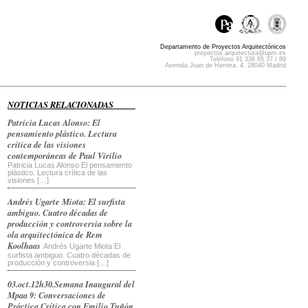
Departamento de Proyectos Arquitectónicos
proyectos.arquitectura@upm.es
Teléfono 91 336 65 37 / 89
Avenida Juan de Herrera, 4. 28040 Madrid
NOTICIAS RELACIONADAS
Patricia Lucas Alonso: El
pensamiento plástico. Lectura
crítica de las visiones
contemporáneas de Paul Virilio
Patricia Lucas Alonso El pensamiento
plástico. Lectura crítica de las
visiones […]
Andrés Ugarte Miota: El surfista
ambiguo. Cuatro décadas de
producción y controversia sobre la
ola arquitectónica de Rem
Koolhaas
Andrés Ugarte Miota El
surfista ambiguo. Cuatro décadas de
producción y controversia […]
03.oct.12h30.Semana Inaugural del
Mpaa 9: Conversaciones de
Práctica Crítica con Emilio Tuñón