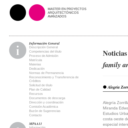
MASTER EN PROYECTOS
ARQUITECTÓNICOS
AVANZADOS
Información General
Descripción General
Noticias
Competencias del título
Proceso de Admisión
Matrícula
family a
Materias
Dedicación
Normas de Permanencia
Reconocimiento y Transferencia de
Créditos
Solicitud de título
Alegría Zorr
Plan de Calidad
Recursos
Documentos de descarga
Alegría Zorri
Dirección y coordinación
Comisión Académica
Miranda Edwar
Buzón de Sugerencias
Estudios Urba
Contacto
costa oeste d
MPAA11
especial inte
Información