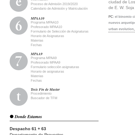
ciudad de Los
Proceso de Admisión 2019/2020
de E. W. Soj
Calendario de Admisión y Matriculación
PC:
el binomio c
MPAA10
Programa MPAA10
nuevos arquetipo
Profesorado MPAA10
urban evolution
Formulario de Selección de Asignaturas
Horario de Asignaturas
Materias
Post 
Fechas
MPAA9
Programa MPAA9
Profesorado MPAA9
Formulario selección asignaturas
Horario de asignaturas
Materias
Fechas
Tesis Fin de Master
Procedimiento
Buscador de TFM
Donde Estamos
Despacho 61 + 63
Departamento de Proyectos