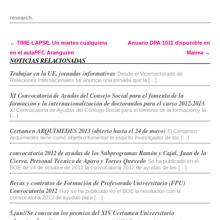
research
.
Post navigation
←
TIME-LAPSE. Un martes cualquiera
Anuario DPA 1011 disponible en
en el aulaPFC Aranguren
Mairea
→
NOTICIAS RELACIONADAS
Trabajar en la UE, jornadas informativas
Desde el Vicerrectorado de
Relaciones Internacionales se anuncia una jornada que la […]
XI Convocatoria de Ayudas del Consejo Social para el fomento de la
formación y la internacionalización de doctorandos para el curso 2012-2013.
XI Convocatoria de Ayudas del Consejo Social para el fomento de la formación y la
[…]
Certamen ARQUÍMEDES 2013 (abierto hasta el 24 de mayo)
El Certamen
Arquímedes tiene como objetivo fomentar el espíritu investigador de los […]
convocatoria 2012 de ayudas de los Subprogramas Ramón y Cajal, Juan de la
Cierva, Personal Técnico de Apoyo y Torres Quevedo
Se ha publicado en el
BOE de 24 de octubre de 2012 la convocatoria 2012 de ayudas de los […]
Becas y contratos de Formación de Profesorado Universitario (FPU)
Convocatoria 2012
Hoy se ha publicado en el BOE la resolución con la
convocatoria 2012 de ayudas para […]
5.jun//Se convocan los premios del XIV Certamen Universitario