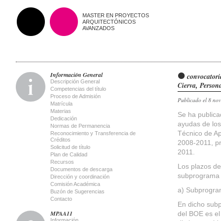
MASTER EN PROYECTOS
ARQUITECTÓNICOS
AVANZADOS
Información General
convocatori
Descripción General
Cierva, Person
Competencias del título
Proceso de Admisión
Publicado el 8 no
Matrícula
Materias
Se ha publica
Dedicación
ayudas de los
Normas de Permanencia
Técnico de Ap
Reconocimiento y Transferencia de
Créditos
2008-2011, pr
Solicitud de título
2011.
Plan de Calidad
Recursos
Los plazos de
Documentos de descarga
subprograma s
Dirección y coordinación
Comisión Académica
a) Subprogra
Buzón de Sugerencias
Contacto
En dicho subp
MPAA11
del BOE es el
Información