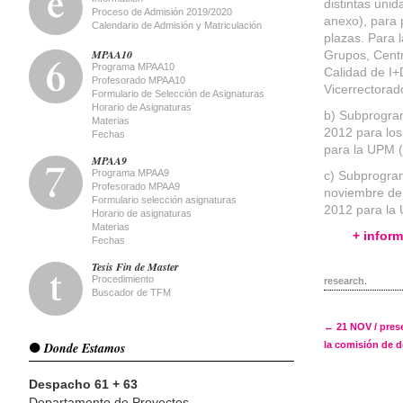
distintas uni
Proceso de Admisión 2019/2020
anexo), para 
Calendario de Admisión y Matriculación
plazas. Para l
MPAA10
Grupos, Centr
Programa MPAA10
Calidad de I+
Profesorado MPAA10
Vicerrectorad
Formulario de Selección de Asignaturas
Horario de Asignaturas
b) Subprogram
Materias
2012 para los
Fechas
para la UPM (
MPAA9
Programa MPAA9
c) Subprogram
Profesorado MPAA9
noviembre de 
Formulario selección asignaturas
2012 para la 
Horario de asignaturas
Materias
+ infor
Fechas
Tesis Fin de Master
Procedimiento
research
.
Buscador de TFM
Post 
←
21 NOV / prese
Donde Estamos
la comisión de 
Despacho 61 + 63
Departamento de Proyectos