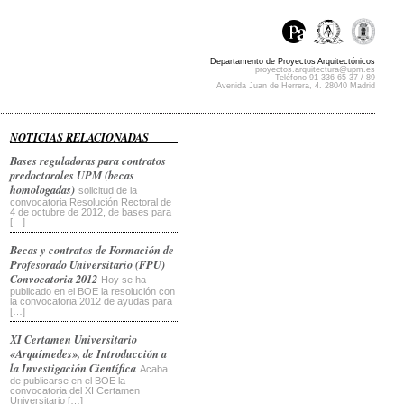
Departamento de Proyectos Arquitectónicos
proyectos.arquitectura@upm.es
Teléfono 91 336 65 37 / 89
Avenida Juan de Herrera, 4. 28040 Madrid
NOTICIAS RELACIONADAS
Bases reguladoras para contratos
predoctorales UPM (becas
homologadas)
solicitud de la
convocatoria Resolución Rectoral de
4 de octubre de 2012, de bases para
[…]
Becas y contratos de Formación de
Profesorado Universitario (FPU)
Convocatoria 2012
Hoy se ha
publicado en el BOE la resolución con
la convocatoria 2012 de ayudas para
[…]
XI Certamen Universitario
«Arquímedes», de Introducción a
la Investigación Científica
Acaba
de publicarse en el BOE la
convocatoria del XI Certamen
Universitario […]