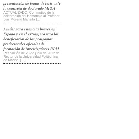
presentación de temas de tesis ante
la comisión de doctorado MPAA
ACTUALIZADO. Con motivo de la
celebración del Homenaje al Profesor
Luis Moreno Mansilla […]
Ayudas para estancias breves en
España y en el extranjero para los
beneficiarios de los programas
predoctorales oficiales de
formación de investigadores UPM
Resolución de 28 de junio de 2012 del
Rector de la Universidad Politécnica
de Madrid, […]