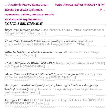
Post navigation
←
Ana Belén Franco Santa-Cruz:
Pedro Alcaraz Ibáñez: PAISAJE = R ^y^
Escalar sin escala: Distinguir,
P
→
representar, calibrar, templar y mezclar
en el espacio arquitectónico.
NOTICIAS RELACIONADAS
Ingeniería, forma y paisaje
Curso Ingeniería, Forma y Paisaje, organizado por el
Colegio Libre de Eméritos, que […]
17mar.10h// Fernando Vela// Una arqueología euroamericana
Master
Proyectos AA [version 6.0.00000] <M> Copyright 2009-2015 MPAA […]
18Dic17-21h/Sesión abierta Linea de Paisaje
#Sesión abierta Linea Paisaje/
Derrotero en el Estrecho […]
22.abr.11h//Jornada BORDERSCAPES.
Master Proyectos AA [version 6.0.00000]
<M> Copyright 2009-2015 MPAA […]
24mar.10h// Ana Esteban Maluenda// Itinerarios impresos
Master Proyectos
AA [version 6.0.00000] <M> Copyright 2009-2015 MPAA […]
zhu yufan: sensitive designerly ways of knowing in landscape design -my
kinds of case study
zhu yufan sensitive designerly ways of knowing in landscape
design -my kinds of case […]
Entrega TFM MPAA7
La fecha límite para entregar la TFM es el MIÉRCOLES 21
DE SEPTIEMBRE DE 2016 a las […]