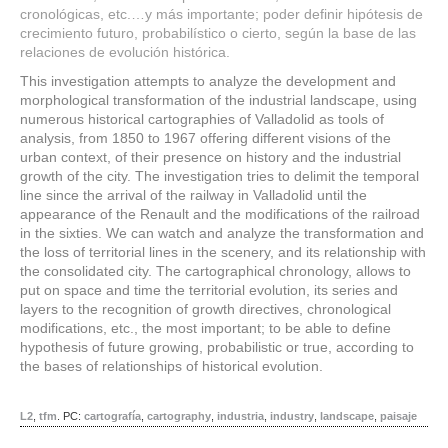
cronológicas, etc.…y más importante; poder definir hipótesis de
crecimiento futuro, probabilístico o cierto, según la base de las
relaciones de evolución histórica.
This investigation attempts to analyze the development and
morphological transformation of the industrial landscape, using
numerous historical cartographies of Valladolid as tools of
analysis, from 1850 to 1967 offering different visions of the
urban context, of their presence on history and the industrial
growth of the city. The investigation tries to delimit the temporal
line since the arrival of the railway in Valladolid until the
appearance of the Renault and the modifications of the railroad
in the sixties. We can watch and analyze the transformation and
the loss of territorial lines in the scenery, and its relationship with
the consolidated city. The cartographical chronology, allows to
put on space and time the territorial evolution, its series and
layers to the recognition of growth directives, chronological
modifications, etc., the most important; to be able to define
hypothesis of future growing, probabilistic or true, according to
the bases of relationships of historical evolution.
L2
,
tfm
.
PC:
cartografía
,
cartography
,
industria
,
industry
,
landscape
,
paisaje