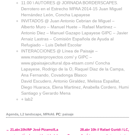
11.00 \ AUTORES @ JORNADA BORDERSCAPES.
Derrotero en el Estrecho MPAA 2014-15 Juan Miguel
Hernández León, Concha Lapayese
INVITADOS @ Juan Antonio Cebrian de Miguel – ‎
Alberto Muro – Manuel Huete – Rafael Martinez –
Antonio Diez – Manuel Gazapo Lapayese GIPC – Javier
Arnaiz Lastras – Comisión Española de Ayuda al
Refugiado – Luis Deltell Escolar
INTERACCIONES @ Línea de Paisaje –
www.masterproyectos.com/ y GIPC –
www.gipaisajecultural.dpa-etsam.com/ Concha
Lapayese, Rodrigo de la O, Raquel Diaz de la Campa,
Ana Fernando, Covadonga Blasco
David Escudero, Antonio Giraldez, Melissa Espaillat,
Diego Huaraca, Elena Martinez, Anabella Cordero, Humi
Santiago y Gerardo Mena
+ lab2
Agenda
,
L2 landscape
,
MPAA6
.
PC:
paisaje
←
21.abr.10h//Mª José Pizarro//La
28.abr 10h // Rafael Guridi / LC,