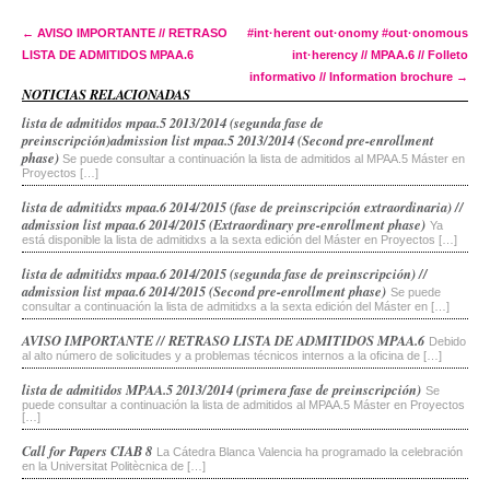
Post navigation
←
AVISO IMPORTANTE // RETRASO
#int·herent out·onomy #out·onomous
LISTA DE ADMITIDOS MPAA.6
int·herency // MPAA.6 // Folleto
informativo // Information brochure
→
NOTICIAS RELACIONADAS
lista de admitidos mpaa.5 2013/2014 (segunda fase de
preinscripción)
admission list mpaa.5 2013/2014 (Second pre-enrollment
phase)
Se puede consultar a continuación la lista de admitidos al MPAA.5 Máster en
Proyectos […]
lista de admitidxs mpaa.6 2014/2015 (fase de preinscripción extraordinaria) //
admission list mpaa.6 2014/2015 (Extraordinary pre-enrollment phase)
Ya
está disponible la lista de admitidxs a la sexta edición del Máster en Proyectos […]
lista de admitidxs mpaa.6 2014/2015 (segunda fase de preinscripción) //
admission list mpaa.6 2014/2015 (Second pre-enrollment phase)
Se puede
consultar a continuación la lista de admitidxs a la sexta edición del Máster en […]
AVISO IMPORTANTE // RETRASO LISTA DE ADMITIDOS MPAA.6
Debido
al alto número de solicitudes y a problemas técnicos internos a la oficina de […]
lista de admitidos MPAA.5 2013/2014 (primera fase de preinscripción)
Se
puede consultar a continuación la lista de admitidos al MPAA.5 Máster en Proyectos
[…]
Call for Papers CIAB 8
La Cátedra Blanca Valencia ha programado la celebración
en la Universitat Politècnica de […]