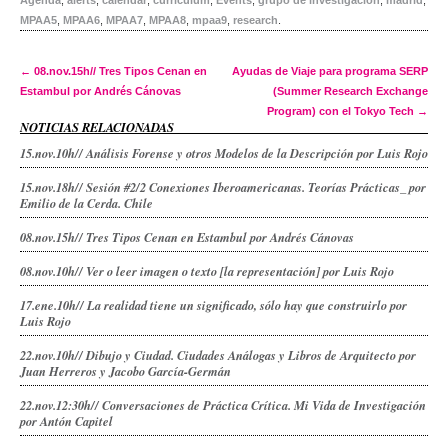
Agenda
,
alerts
,
calendar
,
curriculum
,
Events
,
grupo de investigación
,
madrid
,
MPAA5
,
MPAA6
,
MPAA7
,
MPAA8
,
mpaa9
,
research
.
Post navigation
←
08.nov.15h// Tres Tipos Cenan en
Ayudas de Viaje para programa SERP
Estambul por Andrés Cánovas
(Summer Research Exchange
Program) con el Tokyo Tech
→
NOTICIAS RELACIONADAS
15.nov.10h// Análisis Forense y otros Modelos de la Descripción por Luis Rojo
15.nov.18h// Sesión #2/2 Conexiones Iberoamericanas. Teorías Prácticas_ por
Emilio de la Cerda. Chile
08.nov.15h// Tres Tipos Cenan en Estambul por Andrés Cánovas
08.nov.10h// Ver o leer imagen o texto [la representación] por Luis Rojo
17.ene.10h// La realidad tiene un significado, sólo hay que construirlo por
Luis Rojo
22.nov.10h// Dibujo y Ciudad. Ciudades Análogas y Libros de Arquitecto por
Juan Herreros y Jacobo García-Germán
22.nov.12:30h// Conversaciones de Práctica Crítica. Mi Vida de Investigación
por Antón Capitel