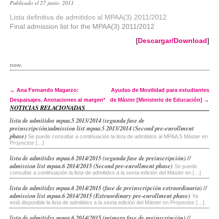
Publicado el 27 junio, 2011
Lista definitiva de admitidos al MPAA(3) 2011/2012
Final admission list for the MPAA(3) 2011/2012
[
Descargar/Download
]
now
.
Post navigation
←
Ana Fernando Magarzo:
Ayudas de Movilidad para estudiantes
Despaisajes. Anotaciones al margen*
de Máster [Ministerio de Educación]
→
NOTICIAS RELACIONADAS
lista de admitidos mpaa.5 2013/2014 (segunda fase de
preinscripción)
admission list mpaa.5 2013/2014 (Second pre-enrollment
phase)
Se puede consultar a continuación la lista de admitidos al MPAA.5 Máster en
Proyectos […]
lista de admitidxs mpaa.6 2014/2015 (segunda fase de preinscripción) //
admission list mpaa.6 2014/2015 (Second pre-enrollment phase)
Se puede
consultar a continuación la lista de admitidxs a la sexta edición del Máster en […]
lista de admitidxs mpaa.6 2014/2015 (fase de preinscripción extraordinaria) //
admission list mpaa.6 2014/2015 (Extraordinary pre-enrollment phase)
Ya
está disponible la lista de admitidxs a la sexta edición del Máster en Proyectos […]
lista de admitidxs mpaa.6 2014/2015 (primera fase de preinscripción) //