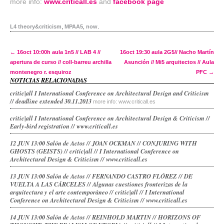
more info:
www.criticall.es
and
facebook page
L4 theory&criticism
,
MPAA5
,
now
.
Post navigation
←
16oct 10:00h aula 1n5 // LAB 4 //
16oct 19:30 aula 2G5// Nacho Martín
apertura de curso // coll-barreu archilla
Asunción // Mi5 arquitectos // Aula
montenegro r. esquiroz
PFC
→
NOTICIAS RELACIONADAS
critic|all I International Conference on Architectural Design and Criticism
// deadline extended 30.11.2013
more info: www.criticall.es
critic|all I International Conference on Architectural Design & Criticism //
Early-bird registration // www.criticall.es
12 JUN 13:00 Salón de Actos // JOAN OCKMAN // CONJURING WITH
GHOSTS (GEISTS) // critic|all // I International Conference on
Architectural Design & Criticism // www.criticall.es
13 JUN 13:00 Salón de Actos // FERNANDO CASTRO FLÓREZ // DE
VUELTA A LAS CÁRCELES // Algunas cuestiones fronterizas de la
arquitectura y el arte contemporáneo // critic|all // I International
Conference on Architectural Design & Criticism // www.criticall.es
14 JUN 13:00 Salón de Actos // REINHOLD MARTIN // HORIZONS OF