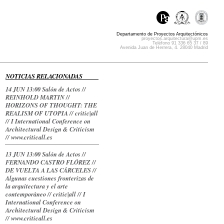
Departamento de Proyectos Arquitectónicos
proyectos.arquitectura@upm.es
Teléfono 91 336 65 37 / 89
Avenida Juan de Herrera, 4. 28040 Madrid
NOTICIAS RELACIONADAS
14 JUN 13:00 Salón de Actos //
REINHOLD MARTIN //
HORIZONS OF THOUGHT: THE
REALISM OF UTOPIA // critic|all
// I International Conference on
Architectural Design & Criticism
// www.criticall.es
13 JUN 13:00 Salón de Actos //
FERNANDO CASTRO FLÓREZ //
DE VUELTA A LAS CÁRCELES //
Algunas cuestiones fronterizas de
la arquitectura y el arte
contemporáneo // critic|all // I
International Conference on
Architectural Design & Criticism
// www.criticall.es