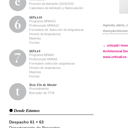
Proceso de Admisión 2019/2020
Calendario de Admisión y Matriculación
MPAA10
Programa MPAA10
Agenda
,
alerts
,
c
Profesorado MPAA10
Formulario de Selección de Asignaturas
theory&criticism
Horario de Asignaturas
Materias
Fechas
Post 
←
critic|all I In
MPAA9
Architectural De
Programa MPAA9
www.criticall.es
Profesorado MPAA9
Formulario selección asignaturas
Horario de asignaturas
Materias
Fechas
Tesis Fin de Master
Procedimiento
Buscador de TFM
Donde Estamos
Despacho 61 + 63
Departamento de Proyectos