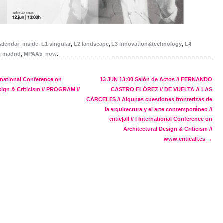
alendar
,
inside
,
L1 singular
,
L2 landscape
,
L3 innovation&technology
,
L4
,
madrid
,
MPAA5
,
now
.
navigation
ternational Conference on
13 JUN 13:00 Salón de Actos // FERNANDO
sign & Criticism // PROGRAM //
CASTRO FLÓREZ // DE VUELTA A LAS
CÁRCELES // Algunas cuestiones fronterizas de
la arquitectura y el arte contemporáneo //
critic|all // I International Conference on
Architectural Design & Criticism //
www.criticall.es
→