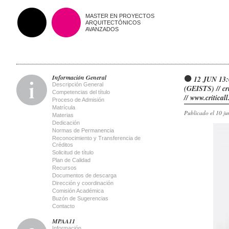
MASTER EN PROYECTOS
ARQUITECTÓNICOS
AVANZADOS
Información General
12 JUN 13:
Descripción General
(GEISTS) // cri
Competencias del título
// www.criticall
Proceso de Admisión
Matrícula
Publicado el 10 ju
Materias
Dedicación
Normas de Permanencia
Reconocimiento y Transferencia de
Créditos
Solicitud de título
Plan de Calidad
Recursos
Documentos de descarga
Dirección y coordinación
Comisión Académica
Buzón de Sugerencias
Contacto
MPAA11
Información