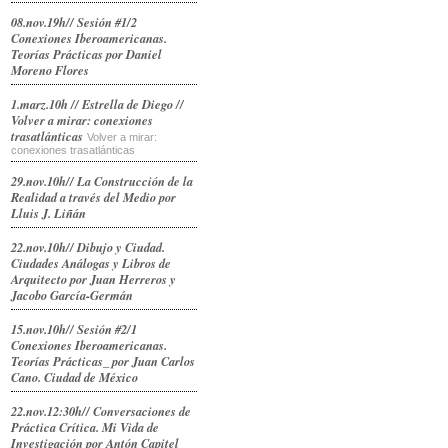
08.nov.19h// Sesión #1/2
Conexiones Iberoamericanas.
Teorías Prácticas por Daniel
Moreno Flores
1.marz.10h // Estrella de Diego //
Volver a mirar: conexiones
trasatlánticas
Volver a mirar:
conexiones trasatlánticas
29.nov.10h// La Construcción de la
Realidad a través del Medio por
Lluis J. Liñán
22.nov.10h// Dibujo y Ciudad.
Ciudades Análogas y Libros de
Arquitecto por Juan Herreros y
Jacobo García-Germán
15.nov.10h// Sesión #2/1
Conexiones Iberoamericanas.
Teorías Prácticas_ por Juan Carlos
Cano. Ciudad de México
22.nov.12:30h// Conversaciones de
Práctica Crítica. Mi Vida de
Investigación por Antón Capitel