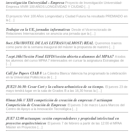
investigación Universidad – Empresa
Proyecto de Investigación Universidad-
Empresa VIVIR 100 AÑOS LONGEVIDAD Y CIUDAD […]
El proyecto Vivir 100 Años Longevidad y Ciudad Futura ha resultado PREMIADO en
la […]
Trabajar en la UE, jornadas informativas
Desde el Vicerrectorado de
Relaciones Internacionales se anuncia una jornada que la […]
8oct.15h//HOTEL DE LAS LETRAS//(ALMOST) REAL
Queremos traeros
como parte de la semana inaugural del máster la propuesta de nuestro […]
7.sept.16h//Sesión Final EIFD//sesión abierta a alumnos del MPAA7
A todos
los alumnos del curso MPAA 7 interesados en cursar la asignatura Estrategias de
[…]
Call for Papers CIAB 8
La Cátedra Blanca Valencia ha programado la celebración
en la Universitat Politècnica de […]
JUE23 16:30: Cesar Cort y la cultura urbanística de su tiempo.
El jueves 23 de
mayo tendrá lugar en la sala de Grados B a las 16,30 horas la […]
03mar.16h // XIII competición de creación de empresas // actúaupm
Competición de Creación de Empresas
El jueves 3 de marzo Laura Marcos del
Centro de Apoyo a la Innovación Tecnológica […]
JUE7 12:00 actuaupm: sesión emprendedores y propiedad intelectual en
proyectos arquitectónicos
El jueves 7 de febrero a partir de las 12:00 el MPAA
Máster en Proyectos […]