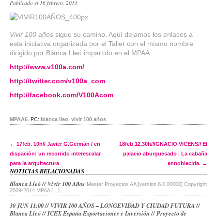
Publicado el 16 febrero, 2015
Vivir 100 años
sigue su camino. Aquí dejamos los enlaces a
esta iniciativa organizada por el Taller con el mismo nombre
dirigido por Blanca Lleó impartido en el MPAA.
http://www.v100a.com/
http://twitter.com/v100a_com
http://facebook.com/V100Acom
MPAA6
.
PC:
blanca lleo
,
vivir 100 años
Post navigation
←
17feb. 10h// Javier G.Germán / en
18feb.12.30h//IGNACIO VICENS// El
dispación: un recorrido interescalar
palacio aburguesado . La cabaña
para la arquitectura
ennoblecida.
→
NOTICIAS RELACIONADAS
Blanca Lleó // Vivir 100 Años
Master Proyectos AA [version 6.0.00000] Copyright
2009-2014 MPAA […]
30 JUN 11:00 // VIVIR 100 AÑOS – LONGEVIDAD Y CIUDAD FUTURA //
Blanca Lleó // ICEX España Exportaciones e Inversión // Proyecto de