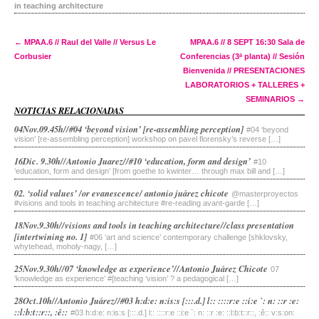
in teaching architecture
Post navigation
←
MPAA.6 // Raul del Valle // Versus Le
MPAA.6 // 8 SEPT 16:30 Sala de
Corbusier
Conferencias (3ª planta) // Sesión
Bienvenida // PRESENTACIONES
LABORATORIOS + TALLERES +
SEMINARIOS
→
NOTICIAS RELACIONADAS
04Nov.09.45h//#04 ‘beyond vision’ [re-assembling perception]
#04 ‘beyond
vision’ [re-assembling perception] workshop on pavel florensky’s reverse […]
16Dic. 9.30h//Antonio Juarez//#10 ‘education, form and design’
#10
‘education, form and design’ [from goethe to kwinter… through max bill and […]
02. ‘solid values’ /or evanescence/ antonio juárez chicote
@masterproyectos
#visions and tools in teaching architecture #re-reading avant-garde […]
18Nov.9.30h//visions and tools in teaching architecture//class presentation
[intertwining no. 1]
#06 ‘art and science’ contemporary challenge [shklovsky,
whytehead, moholy-nagy, […]
25Nov.9.30h//07 ‘knowledge as experience’//Antonio Juárez Chicote
07
‘knowledge as experience’ #[teaching ‘vision’ ? a pedagogical […]
28Oct.10h//Antonio Juárez//#03 h:d:e: n:is:s [:::.d.] l:: ::::r:e ::i:e `: n: ::r :e:
::l:b:t::r::, :ê::
#03 h:d:e: n:is:s [:::.d.] l:: ::::r:e ::i:e `: n: ::r :e: ::l:b:t::r::, :ê:: v:s:on: