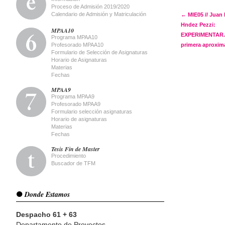
Proceso de Admisión 2019/2020
Post 
Calendario de Admisión y Matriculación
←
MIE05 // Juan
Hndez Pezzi:
MPAA10
EXPERIMENTAR
Programa MPAA10
Profesorado MPAA10
primera aproximac
Formulario de Selección de Asignaturas
Horario de Asignaturas
Materias
Fechas
MPAA9
Programa MPAA9
Profesorado MPAA9
Formulario selección asignaturas
Horario de asignaturas
Materias
Fechas
Tesis Fin de Master
Procedimiento
Buscador de TFM
Donde Estamos
Despacho 61 + 63
Departamento de Proyectos