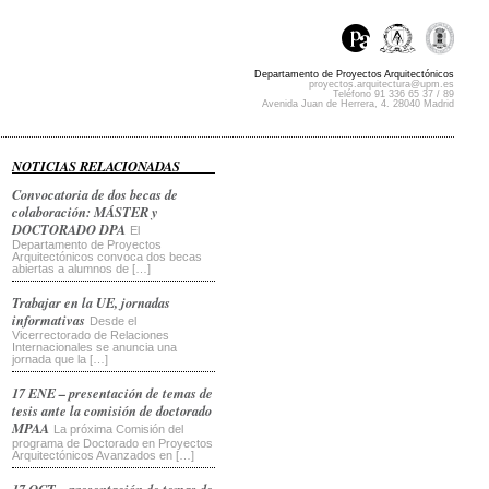
Departamento de Proyectos Arquitectónicos
proyectos.arquitectura@upm.es
Teléfono 91 336 65 37 / 89
Avenida Juan de Herrera, 4. 28040 Madrid
NOTICIAS RELACIONADAS
Convocatoria de dos becas de
colaboración: MÁSTER y
DOCTORADO DPA
El
Departamento de Proyectos
Arquitectónicos convoca dos becas
abiertas a alumnos de […]
Trabajar en la UE, jornadas
informativas
Desde el
Vicerrectorado de Relaciones
Internacionales se anuncia una
jornada que la […]
17 ENE – presentación de temas de
tesis ante la comisión de doctorado
MPAA
La próxima Comisión del
programa de Doctorado en Proyectos
Arquitectónicos Avanzados en […]
17 OCT – presentación de temas de