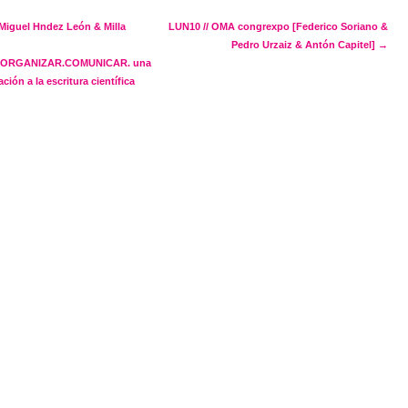
navigation
 Miguel Hndez León & Milla
LUN10 // OMA congrexpo [Federico Soriano &
Pedro Urzaiz & Antón Capitel]
→
.ORGANIZAR.COMUNICAR. una
ión a la escritura científica