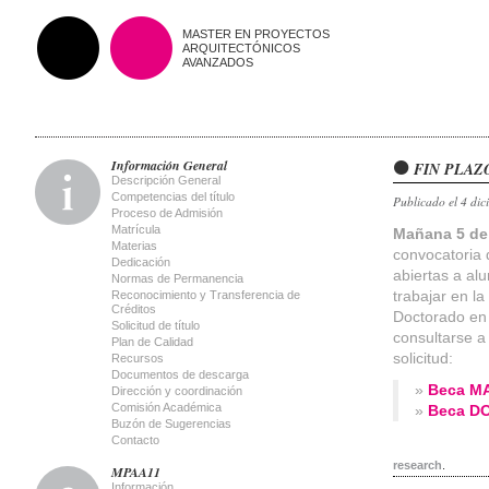
MASTER EN PROYECTOS
ARQUITECTÓNICOS
AVANZADOS
Información General
FIN PLAZO 
Descripción General
Competencias del título
Publicado el 4 dic
Proceso de Admisión
Matrícula
Mañana 5 de
Materias
convocatoria 
Dedicación
abiertas a al
Normas de Permanencia
trabajar en l
Reconocimiento y Transferencia de
Créditos
Doctorado en
Solicitud de título
consultarse a
Plan de Calidad
solicitud:
Recursos
Documentos de descarga
»
Beca M
Dirección y coordinación
Comisión Académica
»
Beca D
Buzón de Sugerencias
Contacto
research
.
MPAA11
Información