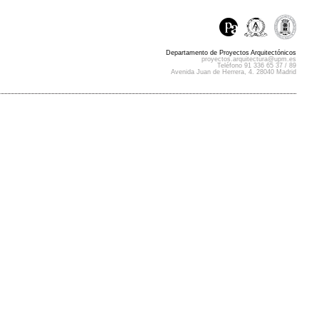
Departamento de Proyectos Arquitectónicos
proyectos.arquitectura@upm.es
Teléfono 91 336 65 37 / 89
Avenida Juan de Herrera, 4. 28040 Madrid