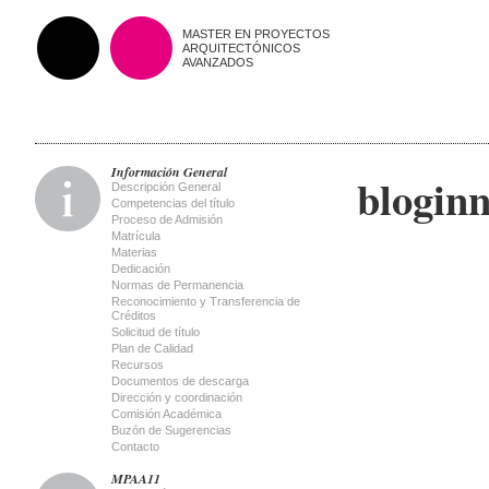
MASTER EN PROYECTOS
ARQUITECTÓNICOS
AVANZADOS
Información General
blogin
Descripción General
Competencias del título
Proceso de Admisión
Matrícula
Materias
Dedicación
Normas de Permanencia
Reconocimiento y Transferencia de
Créditos
Solicitud de título
Plan de Calidad
Recursos
Documentos de descarga
Dirección y coordinación
Comisión Académica
Buzón de Sugerencias
Contacto
MPAA11