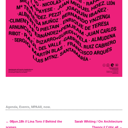
Agenda
,
Events
,
MPAA8
,
now
.
Post navigation
←
08jun.18h // Lina Toro // Behind the
Sarah Whiting / On Architecture
scenes
Theory // Critic all
→