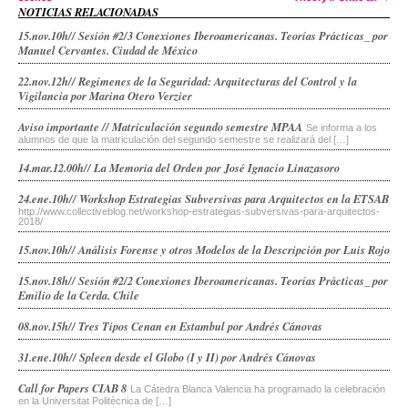
NOTICIAS RELACIONADAS
15.nov.10h// Sesión #2/3 Conexiones Iberoamericanas. Teorías Prácticas_ por
Manuel Cervantes. Ciudad de México
22.nov.12h// Regímenes de la Seguridad: Arquitecturas del Control y la
Vigilancia por Marina Otero Verzier
Aviso importante // Matriculación segundo semestre MPAA
Se informa a los
alumnos de que la matriculación del segundo semestre se realizará del […]
14.mar.12.00h// La Memoria del Orden por José Ignacio Linazasoro
24.ene.10h// Workshop Estrategias Subversivas para Arquitectos en la ETSAB
http://www.collectiveblog.net/workshop-estrategias-subversivas-para-arquitectos-
2018/
15.nov.10h// Análisis Forense y otros Modelos de la Descripción por Luis Rojo
15.nov.18h// Sesión #2/2 Conexiones Iberoamericanas. Teorías Prácticas_ por
Emilio de la Cerda. Chile
08.nov.15h// Tres Tipos Cenan en Estambul por Andrés Cánovas
31.ene.10h// Spleen desde el Globo (I y II) por Andrés Cánovas
Call for Papers CIAB 8
La Cátedra Blanca Valencia ha programado la celebración
en la Universitat Politècnica de […]