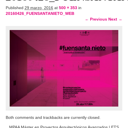
Published
29 marzo, 2016
at
500 × 353
in
20160426_FUENSANTANIETO_WEB
← Previous
Next →
Both comments and trackbacks are currently closed.
MPAA Máster en Proyectos Arquitectónicos Avanzados
|
ETS