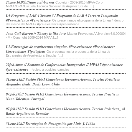
25.nov.16.00h//juan coll-barreu
Copyright 2009-2015 MPAA Corp.
MPAA:\DPA:\Escuela Técnica Superior de Arquitectura de […]
L4-Program of LAB 4 Season 3 / Programa de LAB 4 Tercera Temporada
#Pre-existence #Per-sistence
Os presentamos el programa de la Línea 4 dentro
del marco del MPAA7 #pre-existence #per-sistence.
Juan Coll-Barreu // Theory is like love
Master Proyectos AA [version 6.0.00000]
<M> Copyright 2009-2014 MPAA […]
L1-Estrategias de arquitectura singular. #Pre-existence #Per-sistence:
Correcciones Tipológicas
Os presentamos la propuesta de la Línea de
Estrategias de Arquitectura Singular […]
29feb-4mar // Semana de Conferencias Inaugurales // MPAA7 #per-sistence
#pre-existence
*sujeto a posibles cambios.
31.ene.18h// Sesión #10/1 Conexiones Iberoamericanas. Teorías Prácticas_
Alejandro Beals, Beals Lyon. Chile
07.feb.19h// Sesión #11/2 Conexiones Iberoamericanas. Teorías Prácticas_
Nuno Valentim. Portugal
07.feb.18h// Sesión #11/1 Conexiones Iberoamericanas. Teorías Prácticas_ Al
Borde Arquitectos. Ecuador
31.ene.10h// Estrategias de Navegación por Lluis J. Liñán