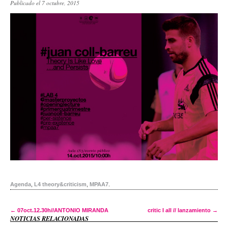
Publicado el 7 octubre, 2015
Agenda
,
L4 theory&criticism
,
MPAA7
.
Post navigation
←
07oct.12.30h//ANTONIO MIRANDA
critic I all // lanzamiento
→
NOTICIAS RELACIONADAS