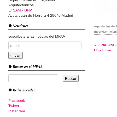
Arquitectónicos
ETSAM
·
UPM
Avda. Juan de Herrera 4 28040 Madrid
Newsletter
Agenda
,
inside
,
theory&criticism
suscríbete a las noticias del MPAA
Post 
←
31.ene.10h// E
Lluis J. Liñán
Buscar en el MPAA
Redes Sociales
Facebook
Twitter
Instagram