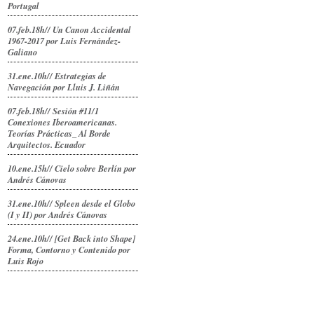
Portugal
07.feb.18h// Un Canon Accidental
1967-2017 por Luis Fernández-
Galiano
31.ene.10h// Estrategias de
Navegación por Lluis J. Liñán
07.feb.18h// Sesión #11/1
Conexiones Iberoamericanas.
Teorías Prácticas_ Al Borde
Arquitectos. Ecuador
10.ene.15h// Cielo sobre Berlín por
Andrés Cánovas
31.ene.10h// Spleen desde el Globo
(I y II) por Andrés Cánovas
24.ene.10h// [Get Back into Shape]
Forma, Contorno y Contenido por
Luis Rojo