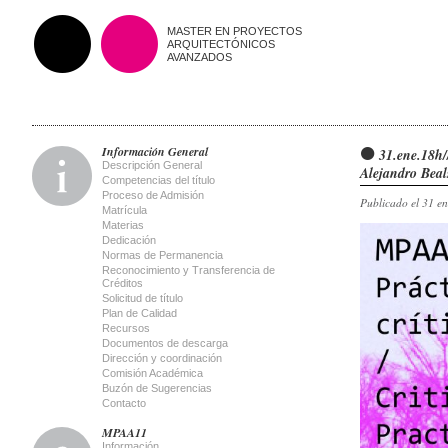
MASTER EN PROYECTOS
ARQUITECTÓNICOS
AVANZADOS
Información General
31.ene.18h/
Descripción General
Alejandro Beal
Competencias del título
Proceso de Admisión
Publicado el 31 e
Matrícula
Materias
Dedicación
Normas de Permanencia
Reconocimiento y Transferencia de
Créditos
Solicitud de título
Plan de Calidad
Recursos
Documentos de descarga
Dirección y coordinación
Comisión Académica
Buzón de Sugerencias
Contacto
MPAA11
Información