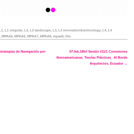
L1
,
L1 singular
,
L2
,
L2 landscape
,
L3
,
L3 innovation&technology
,
L4
,
L4
,
MPAA5
,
MPAA6
,
MPAA7
,
MPAA8
,
mpaa9
,
tfm
.
navigation
strategias de Navegación por
07.feb.18h// Sesión #11/1 Conexiones
Iberoamericanas. Teorías Prácticas_ Al Borde
Arquitectos. Ecuador
→