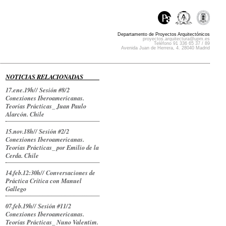
Departamento de Proyectos Arquitectónicos
proyectos.arquitectura@upm.es
Teléfono 91 336 65 37 / 89
Avenida Juan de Herrera, 4. 28040 Madrid
NOTICIAS RELACIONADAS
17.ene.19h// Sesión #8/2
Conexiones Iberoamericanas.
Teorías Prácticas_ Juan Paulo
Alarcón. Chile
15.nov.18h// Sesión #2/2
Conexiones Iberoamericanas.
Teorías Prácticas_ por Emilio de la
Cerda. Chile
14.feb.12:30h// Conversaciones de
Práctica Crítica con Manuel
Gallego
07.feb.19h// Sesión #11/2
Conexiones Iberoamericanas.
Teorías Prácticas_ Nuno Valentim.