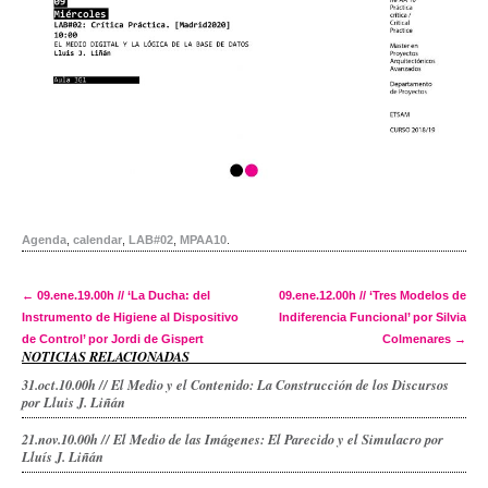
Agenda
,
calendar
,
LAB#02
,
MPAA10
.
Post navigation
←
09.ene.19.00h // ‘La Ducha: del
09.ene.12.00h // ‘Tres Modelos de
Instrumento de Higiene al Dispositivo
Indiferencia Funcional’ por Silvia
de Control’ por Jordi de Gispert
Colmenares
→
NOTICIAS RELACIONADAS
31.oct.10.00h // El Medio y el Contenido: La Construcción de los Discursos
por Lluis J. Liñán
21.nov.10.00h // El Medio de las Imágenes: El Parecido y el Simulacro por
Lluís J. Liñán