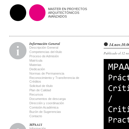
MASTER EN PROYECTOS
ARQUITECTÓNICOS
AVANZADOS
Información General
14.nov.10.0
Descripción General
Competencias del título
Publicado el 12 n
Proceso de Admisión
Matrícula
Materias
Dedicación
Normas de Permanencia
Reconocimiento y Transferencia de
Créditos
Solicitud de título
Plan de Calidad
Recursos
Documentos de descarga
Dirección y coordinación
Comisión Académica
Buzón de Sugerencias
Contacto
MPAA11
Información