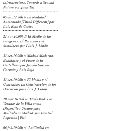
infrastructure. Towards a Second
Nature por Juan Tur
05.dic.12.30h // La Realidad
Aumentada [Think Different] por
Luis Rojo de Castro
21.nov.10.00h // El Medio de las
Imágenes: El Parecido y el
Simulacro por Lluís J. Liñán
31.oct.16.00h // Madrid Moderno.
Bankinter y el Paseo de la
Castellana por Jacobo García-
Germán y Luis Rojo
31.oct.10.00h // El Medio y el
Contenido: La Construcción de los
Discursos por Lluis J. Liñán
20.mar.16.00h // ‘Mad+Mad: Los
Veranos de la Villa como
Dispositivo Urbano para
Multiplicar Madrid’ por Eva Gil
Lopesino | Elii
06.feb.10.00h // ‘La Ciudad en