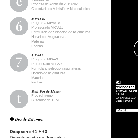
Proceso de Admisión 2019/2020
Calendario de Admisión y Matriculación
MPAA10
Programa MPAA10
Profesorado MPAA10
Formulario de Selección de Asignaturas
Horario de Asignaturas
Materias
Fechas
MPAA9
Programa MPAA9
Profesorado MPAA9
Formulario selección asignaturas
Horario de asignaturas
Materias
Fechas
Tesis Fin de Master
Procedimiento
Buscador de TFM
Donde Estamos
Despacho 61 + 63
Departamento de Proyectos