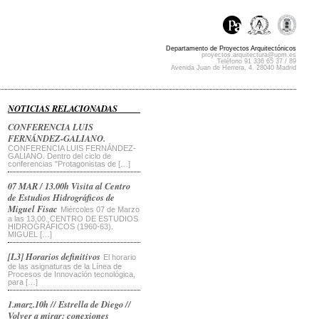
Departamento de Proyectos Arquitectónicos
proyectos.arquitectura@upm.es
Teléfono 91 336 65 37 / 89
Avenida Juan de Herrera, 4. 28040 Madrid
NOTICIAS RELACIONADAS
CONFERENCIA LUIS
FERNÁNDEZ-GALIANO.
CONFERENCIA LUIS FERNÁNDEZ-
GALIANO. Dentro del ciclo de
conferencias "Protagonistas de […]
07 MAR / 13.00h Visita al Centro
de Estudios Hidrográficos de
Miguel Fisac
Miércoles 07 de Marzo
a las 13,00. CENTRO DE ESTUDIOS
HIDROGRÁFICOS (1960-63).
MIGUEL […]
[L3] Horarios definitivos
El horario
de las asignaturas de la Línea de
Procesos de Innovación tecnológica,
para […]
1.marz.10h // Estrella de Diego //
Volver a mirar: conexiones