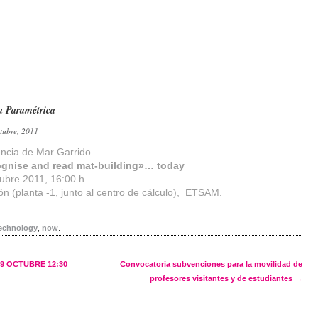
a Paramétrica
ctubre, 2011
ncia de Mar Garrido
ognise and read mat-building»… today
ubre 2011, 16:00 h.
ón (planta -1, junto al centro de cálculo), ETSAM.
technology
,
now
.
navigation
9 OCTUBRE 12:30
Convocatoria subvenciones para la movilidad de
profesores visitantes y de estudiantes
→