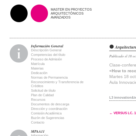
MASTER EN PROYECTOS
ARQUITECTÓNICOS
AVANZADOS
Información General
Arquitectur
Descripción General
Competencias del título
Publicado el 18 o
Proceso de Admisión
Matrícula
Clase-confere
Materias
«How to rec
Dedicación
Martes 18 oct
Normas de Permanencia
Aula Innovaci
Reconocimiento y Transferencia de
Créditos
Solicitud de título
Plan de Calidad
L3 innovation&
Recursos
Documentos de descarga
Dirección y coordinación
Post 
←
VERSUS LC. 1
Comisión Académica
Buzón de Sugerencias
Contacto
MPAA11
Información