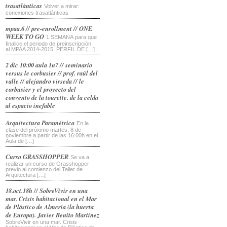
trasatlánticas
Volver a mirar:
conexiones trasatlánticas
mpaa.6 // pre-enrollment // ONE
WEEK TO GO
1 SEMANA para que
finalice el periodo de preinscripción
al MPAA 2014-2015. PERFIL DE […]
2 dic 10:00 aula 1n7 // seminario
versus le corbusier // prof. raúl del
valle // alejandro virseda // le
corbusier y el proyecto del
convento de la tourette. de la celda
al espacio inefable
Arquitectura Paramétrica
En la
clase del próximo martes, 8 de
noviembre a partir de las 16:00h en el
Áula de […]
Curso GRASSHOPPER
Se va a
realizar un curso de Grasshopper
previo al comienzo del Taller de
Arquitectura […]
18.oct.18h // SobreVivir en una
mar. Crisis habitacional en el Mar
de Plástico de Almería (la huerta
de Europa). Javier Benito Martínez
SobreVivir en una mar. Crisis