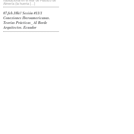
habitacional en el Mar de Plástico de
Almería (la huerta […]
07.feb.18h// Sesión #11/1
Conexiones Iberoamericanas.
Teorías Prácticas_ Al Borde
Arquitectos. Ecuador