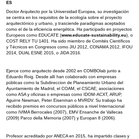
ES
Doctor Arquitecto por la Universidad Europea, s
u investigación
se centra en los requisitos de la ecología sobre el proyecto
arquitectónico y urbano, y trasciende paradigmas aceptados
como el de la eficiencia energética. Ha participado en proyectos
Europeos como EDUCATE (
www.educate-sustainability.eu
), o
COST RELY TU 1401. Ha sido miembro de Comités Científicos
y Técnicos en Congresos como JIU 2012, CONAMA 2012, IFOU
2014, DUAL ESNE 2015, o JIDA 2016.
Ejerce como arquitecto desde 2002 en COMBOlab junto a
Eduardo Roig. Desde allí han colaborado con empresas
públicas como la Subdireccion de Planeamiento Urbano del
Ayuntamiento de Madrid, el COAM, el CSCAE; asociaciones
como ASA y oficinas o empresas como IDOM-ACXT, ARUP,
Aguirre Newman, Peter Eisenman o MVRDV. Su trabajo ha
recibido premios en concursos públicos a nivel Internacional
como IVIMA Berrocales (2007), EMV Ensanche de Vallecas
(2009) Parco della Memoria (2007) y Europan 8 (2006).
Profesor acreditado por ANECA en 2015, ha impartido clases y