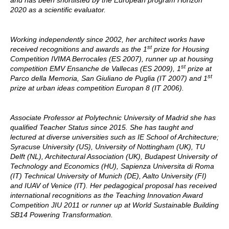
and has been shortlisted by the European program Horizon
2020 as a scientific evaluator.
Working independently since 2002, her architect works have
st
received recognitions and awards as the 1
prize for Housing
Competition IVIMA Berrocales (ES 2007), runner up at housing
st
competition EMV Ensanche de Vallecas (ES 2009), 1
prize at
st
Parco della Memoria, San Giuliano de Puglia (IT 2007) and 1
prize at urban ideas competition Europan 8 (IT 2006).
Associate Professor at Polytechnic University of Madrid she has
qualified Teacher Status since 2015. She has taught and
lectured at diverse universities such as IE School of Architecture;
Syracuse University (US), University of Nottingham (UK), TU
Delft (NL), Architectural Association (UK), Budapest University of
Technology and Economics (HU), Sapienza Universita di Roma
(IT) Technical University of Munich (DE), Aalto University (FI)
and IUAV of Venice (IT). Her pedagogical proposal has received
international recognitions as the Teaching Innovation Award
Competition JIU 2011 or runner up at World Sustainable Building
SB14 Powering Transformation.