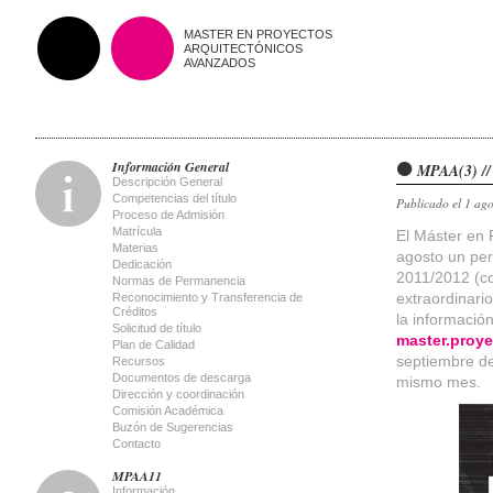
MASTER EN PROYECTOS
ARQUITECTÓNICOS
AVANZADOS
Información General
MPAA(3) // 
Descripción General
Competencias del título
Publicado el 1 ag
Proceso de Admisión
Matrícula
El Máster en 
Materias
agosto un per
Dedicación
2011/2012 (co
Normas de Permanencia
extraordinari
Reconocimiento y Transferencia de
Créditos
la informació
Solicitud de título
master.proy
Plan de Calidad
septiembre de 
Recursos
Documentos de descarga
mismo mes.
Dirección y coordinación
Comisión Académica
Buzón de Sugerencias
Contacto
MPAA11
Información