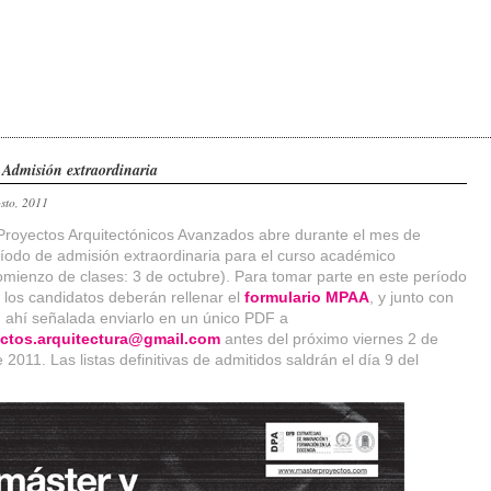
Admisión extraordinaria
osto, 2011
Proyectos Arquitectónicos Avanzados abre durante el mes de
íodo de admisión extraordinaria para el curso académico
mienzo de clases: 3 de octubre). Para tomar parte en este período
o los candidatos deberán rellenar el
formulario MPAA
, y junto con
n ahí señalada enviarlo en un único PDF a
ectos.arquitectura@gmail.com
antes del próximo viernes 2 de
2011. Las listas definitivas de admitidos saldrán el día 9 del