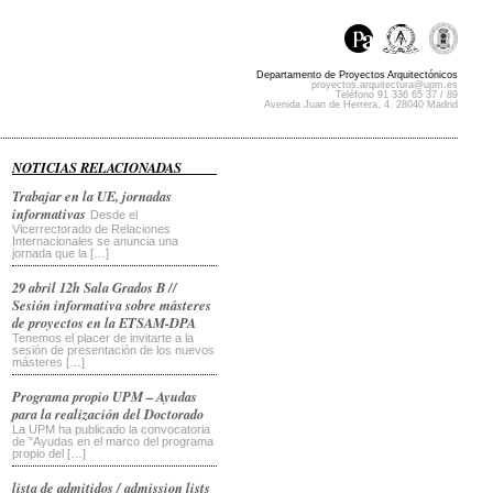
Departamento de Proyectos Arquitectónicos
proyectos.arquitectura@upm.es
Teléfono 91 336 65 37 / 89
Avenida Juan de Herrera, 4. 28040 Madrid
NOTICIAS RELACIONADAS
Trabajar en la UE, jornadas
informativas
Desde el
Vicerrectorado de Relaciones
Internacionales se anuncia una
jornada que la […]
29 abril 12h Sala Grados B //
Sesión informativa sobre másteres
de proyectos en la ETSAM-DPA
Tenemos el placer de invitarte a la
sesión de presentación de los nuevos
másteres […]
Programa propio UPM – Ayudas
para la realización del Doctorado
La UPM ha publicado la convocatoria
de "Ayudas en el marco del programa
propio del […]
lista de admitidos / admission lists