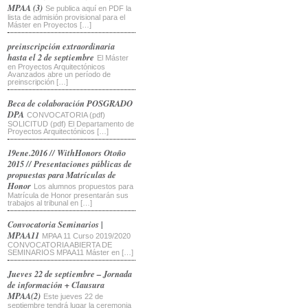
MPAA (3)
Se publica aquí en PDF la
lista de admisión provisional para el
Máster en Proyectos […]
preinscripción extraordinaria
hasta el 2 de septiembre
El Máster
en Proyectos Arquitectónicos
Avanzados abre un período de
preinscripción […]
Beca de colaboración POSGRADO
DPA
CONVOCATORIA (pdf)
SOLICITUD (pdf) El Departamento de
Proyectos Arquitectónicos […]
19ene.2016 // WithHonors Otoño
2015 // Presentaciones públicas de
propuestas para Matrículas de
Honor
Los alumnos propuestos para
Matrícula de Honor presentarán sus
trabajos al tribunal en […]
Convocatoria Seminarios |
MPAA11
MPAA 11 Curso 2019/2020
CONVOCATORIA ABIERTA DE
SEMINARIOS MPAA11 Máster en […]
Jueves 22 de septiembre – Jornada
de información + Clausura
MPAA(2)
Este jueves 22 de
septiembre tendrá lugar la ceremonia