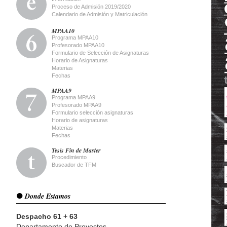
Proceso de Admisión 2019/2020
Calendario de Admisión y Matriculación
MPAA10
Programa MPAA10
Profesorado MPAA10
Formulario de Selección de Asignaturas
Horario de Asignaturas
Materias
Fechas
MPAA9
Programa MPAA9
Profesorado MPAA9
Formulario selección asignaturas
Horario de asignaturas
Materias
Fechas
Tesis Fin de Master
Procedimiento
Buscador de TFM
Donde Estamos
Despacho 61 + 63
Departamento de Proyectos