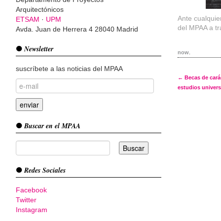
Arquitectónicos
Ante cualquie
ETSAM
·
UPM
del MPAA a tr
Avda. Juan de Herrera 4 28040 Madrid
Newsletter
now
.
suscríbete a las noticias del MPAA
Post 
←
Becas de carác
estudios univers
Buscar en el MPAA
Redes Sociales
Facebook
Twitter
Instagram