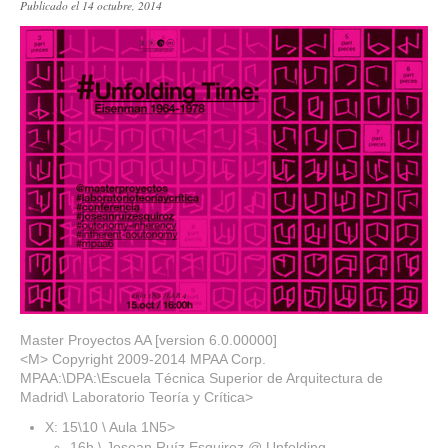
Publicado el 14 octubre, 2014
Master Proyectos AA [version 6.0.00000]
<M> Copyright 2009-2014 MPAA Corp.
MPAA:\DPA:\Escuela Técnica Superior de Arquitectura de
Madrid\ Laboratorio Teoría y Crítica>
X: 15\10 \ Aula 1N5>
16h \ Josean Ruíz Esquiroz @ Unfolding