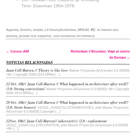
Time: Eisenman 1964-1978
Agenda
,
Events
,
inside
,
L4 theory&criticism
,
MPAA6
.
PC:
in-herent out-
onomy
,
josean ruiz esquiroz
,
out-onomous int-herency
Post navigation
←
Cursos iAM
Rotterdam // Bruselas: Viaje al centro
de Europa
→
NOTICIAS RELACIONADAS
Juan Coll-Barreu // Theory is like love
Master Proyectos AA [version 6.0.00000]
<M> Copyright 2009-2014 MPAA […]
22 Oct. 10h// Juan Coll-Barreu // What happened in architecture after wwII?
/1.0: Strong convictions/
Master Proyectos AA [version 6.0.00000] <M> Copyright
2009-2014 MPAA […]
29 Oct. 10h// Juan Coll-Barreu // What happened in architecture after wwII?
/2.0: Straw houses/
141029_JUANCOLLSTRAWHOUSES_web Master Proyectos
AA [version 6.0.00000] Copyright […]
12Nov. 10h// Juan Coll-Barreu// inheren/t/cy /2.0 : exploration/
141112_JUANCOLLEXPLORATION_web Master Proyectos AA [version 6.0.00000]
<M> […]