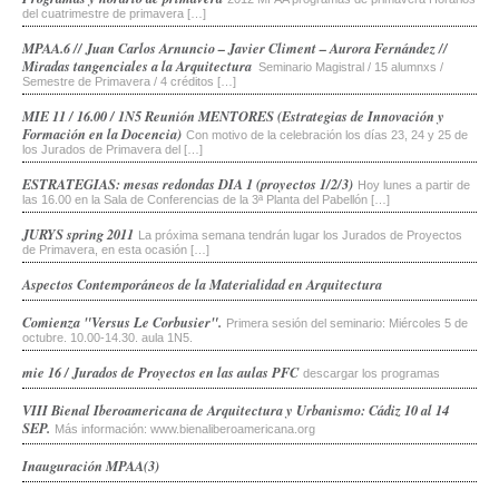
del cuatrimestre de primavera […]
MPAA.6 // Juan Carlos Arnuncio – Javier Climent – Aurora Fernández //
Miradas tangenciales a la Arquitectura
Seminario Magistral / 15 alumnxs /
Semestre de Primavera / 4 créditos […]
MIE 11 / 16.00 / 1N5 Reunión MENTORES (Estrategias de Innovación y
Formación en la Docencia)
Con motivo de la celebración los días 23, 24 y 25 de
los Jurados de Primavera del […]
ESTRATEGIAS: mesas redondas DIA 1 (proyectos 1/2/3)
Hoy lunes a partir de
las 16.00 en la Sala de Conferencias de la 3ª Planta del Pabellón […]
JURYS spring 2011
La próxima semana tendrán lugar los Jurados de Proyectos
de Primavera, en esta ocasión […]
Aspectos Contemporáneos de la Materialidad en Arquitectura
Comienza "Versus Le Corbusier".
Primera sesión del seminario: Miércoles 5 de
octubre. 10.00-14.30. aula 1N5.
mie 16 / Jurados de Proyectos en las aulas PFC
descargar los programas
VIII Bienal Iberoamericana de Arquitectura y Urbanismo: Cádiz 10 al 14
SEP.
Más información: www.bienaliberoamericana.org
Inauguración MPAA(3)