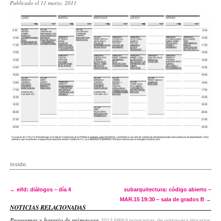
Publicado el 11 marzo, 2011
inside
.
Post navigation
←
eifd: diálogos – día 4
subarquitectura: código abierto –
MAR.15 19:30 – sala de grados B
→
NOTICIAS RELACIONADAS
Programas y horario de primavera
2012 MPAA programas de primavera Horarios