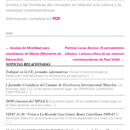
bordes y las fronteras del concepto en relación a la cultura y la
sociedad contemporáneas.
Información completa en
PDF
.
now
.
Post navigation
←
Ayudas de Movilidad para
Patricia Lucas Alonso: El pensamiento
estudiantes de Máster [Ministerio de
plástico. Lectura crítica de las visiones
Educación]
contemporáneas de Paul Virilio
→
NOTICIAS RELACIONADAS
Trabajar en la UE, jornadas informativas
Desde el Vicerrectorado de
Relaciones Internacionales se anuncia una jornada que la […]
I Jornadas Científicas del Campus de Excelencia Internacional Moncloa
Los
próximos días 23 y 24 de febrero tendrán lugar las PRIMERAS JORNADAS
CIENTÍFICAS […]
20/09 clausura del MPAA(3)
El próximo jueves 20 de septiembre tendrá lugar en
el Salón de Actos de la Escuela […]
VIE07 11:30 / Visita a La Ricarda Casa Gomis Bonet Castellana 1949-63
El
Seminario Maestros de la Arquitectura del S.XX ha organizado una visita a la Casa
[…]