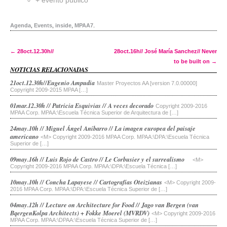
+ evento público
Agenda
,
Events
,
inside
,
MPAA7
.
Post navigation
←
28oct.12.30h//
28oct.16h// José María Sanchez// Never
to be built on
→
NOTICIAS RELACIONADAS
21oct.12.30h//Eugenio Ampudia
Master Proyectos AA [version 7.0.00000]
Copyright 2009-2015 MPAA […]
01mar.12.30h // Patricia Esquivias // A veces decorado
Copyright 2009-2016
MPAA Corp. MPAA:\Escuela Técnica Superior de Arquitectura de […]
24may.10h // Miguel Ángel Aníbarro // La imagen europea del paisaje
americano
<M> Copyright 2009-2016 MPAA Corp. MPAA:\DPA:\Escuela Técnica
Superior de […]
09may.16h // Luis Rojo de Castro // Le Corbusier y el surrealismo
<M>
Copyright 2009-2016 MPAA Corp. MPAA:\DPA:\Escuela Técnica […]
10may.10h // Concha Lapayese // Cartografías Oteizianas
<M> Copyright 2009-
2016 MPAA Corp. MPAA:\DPA:\Escuela Técnica Superior de […]
04may.12h // Lecture on Architecture for Food // Jago van Bergen (van
BqergenKolpa Architects) + Fokke Moerel (MVRDV)
<M> Copyright 2009-2016
MPAA Corp. MPAA:\DPAA:\Escuela Técnica Superior de […]