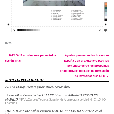
now
.
Post navigation
←
2012 06 12 arquitectura paramétrica:
Ayudas para estancias breves en
sesión final
España y en el extranjero para los
beneficiarios de los programas
predoctorales oficiales de formación
de investigadores UPM
→
NOTICIAS RELACIONADAS
2012 06 12 arquitectura paramétrica: sesión final
15.mar.18h // Presentacion TALLER Linea 1 // AMERICANISMO EN
MADRID
MPAA:\Escuela Técnica Superior de Arquitectura de Madrid> X: 15\ 03\
Factoria […]
31OCT/16.30@1n7 Esther Pizarro: CARTOGRAFÍAS MATÉRICAS en el