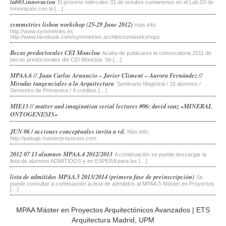
lab03.innovacion
El próximo miércoles 31 de octubre contaremos en el Lab.03 de
Innovación con la […]
symmetries lisbon workshop (25-29 June 2012)
más info:
http://www.symmetries.es
http://www.facebook.com/symmetries.architectureworkshops
Becas predoctorales CEI Moncloa
Acaba de publicarse la convocatoria 2011 de
becas predoctorales del CEI Moncloa. Se […]
MPAA.6 // Juan Carlos Arnuncio – Javier Climent – Aurora Fernández //
Miradas tangenciales a la Arquitectura
Seminario Magistral / 15 alumnxs /
Semestre de Primavera / 4 créditos […]
MIE13 // matter and imagination serial lectures #06: david sanz «MINERAL
ONTOGENESIS»
JUN 06 / acciones conceptuales invita a vd.
Más info:
http://paisaje.masterproyectos.com
2012 07 13 alumnos MPAA.4 2012/2013
A continuación se puede descargar la
lista de alumnos ADMITIDOS y en ESPERA para los […]
lista de admitidos MPAA.5 2013/2014 (primera fase de preinscripción)
Se
puede consultar a continuación la lista de admitidos al MPAA.5 Máster en Proyectos
[…]
MPAA Máster en Proyectos Arquitectónicos Avanzados
|
ETS
Arquitectura Madrid, UPM