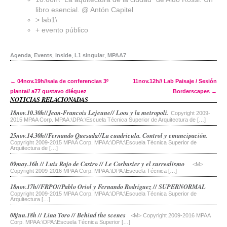
libro esencial. @ Antón Capitel
> lab1\
+ evento público
Agenda
,
Events
,
inside
,
L1 singular
,
MPAA7
.
Post navigation
←
04nov.19h//sala de conferencias 3º
11nov.12h// Lab Paisaje / Sesión
planta// a77 gustavo diéguez
Borderscapes
→
NOTICIAS RELACIONADAS
18nov.10.30h//Jean-Francois Lejeune// Loos y la metropoli.
Copyright 2009-
2015 MPAA Corp. MPAA:\DPA:\Escuela Técnica Superior de Arquitectura de […]
25nov.14.30h//Fernando Quesada//La cuadricula. Control y emancipación.
Copyright 2009-2015 MPAA Corp. MPAA:\DPA:\Escuela Técnica Superior de
Arquitectura de […]
09may.16h // Luis Rojo de Castro // Le Corbusier y el surrealismo
<M>
Copyright 2009-2016 MPAA Corp. MPAA:\DPA:\Escuela Técnica […]
18nov.17h//FRPO//Pablo Oriol y Fernando Rodríguez // SUPERNORMAL
Copyright 2009-2015 MPAA Corp. MPAA:\DPA:\Escuela Técnica Superior de
Arquitectura […]
08jun.18h // Lina Toro // Behind the scenes
<M> Copyright 2009-2016 MPAA
Corp. MPAA:\DPA:\Escuela Técnica Superior […]