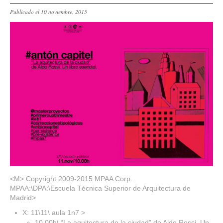
Publicado el 10 noviembre, 2015
<M> Copyright 2009-2015 MPAA Corp.
MPAA:\DPA:\Escuela Técnica Superior de Arquitectura de
Madrid>
X: 11\11\ aula 1n7 >
10.00h\ “La aquitectura de la ciudad” de Aldo Rossi. Un