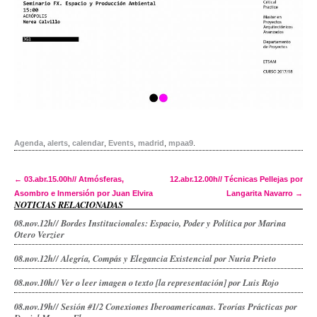
Agenda
,
alerts
,
calendar
,
Events
,
madrid
,
mpaa9
.
Post navigation
←
03.abr.15.00h// Atmósferas,
12.abr.12.00h// Técnicas Pellejas por
Asombro e Inmersión por Juan Elvira
Langarita Navarro
→
NOTICIAS RELACIONADAS
08.nov.12h// Bordes Institucionales: Espacio, Poder y Política por Marina
Otero Verzier
08.nov.12h// Alegría, Compás y Elegancia Existencial por Nuria Prieto
08.nov.10h// Ver o leer imagen o texto [la representación] por Luis Rojo
08.nov.19h// Sesión #1/2 Conexiones Iberoamericanas. Teorías Prácticas por