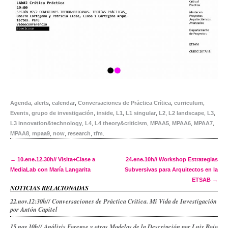
Agenda
,
alerts
,
calendar
,
Conversaciones de Práctica Crítica
,
curriculum
,
Events
,
grupo de investigación
,
inside
,
L1
,
L1 singular
,
L2
,
L2 landscape
,
L3
,
L3 innovation&technology
,
L4
,
L4 theory&criticism
,
MPAA5
,
MPAA6
,
MPAA7
,
MPAA8
,
mpaa9
,
now
,
research
,
tfm
.
Post navigation
←
10.ene.12.30h// Visita+Clase a
24.ene.10h// Workshop Estrategias
MediaLab con María Langarita
Subversivas para Arquitectos en la
ETSAB
→
NOTICIAS RELACIONADAS
22.nov.12:30h// Conversaciones de Práctica Crítica. Mi Vida de Investigación
por Antón Capitel
15.nov.10h// Análisis Forense y otros Modelos de la Descripción por Luis Rojo