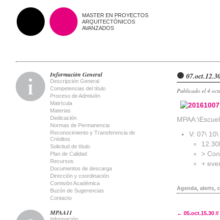
MASTER EN PROYECTOS
ARQUITECTÓNICOS
AVANZADOS
Información General
07.oct.12.30
Descripción General
Competencias del título
Publicado el 4 oct
Proceso de Admisión
Matrícula
Materias
Dedicación
MPAA:\Escuela
Normas de Permanencia
Reconocimiento y Transferencia de
V: 07\ 10
Créditos
12.30
Solicitud de título
> Con
Plan de Calidad
Recursos
+ eve
Documentos de descarga
Dirección y coordinación
Comisión Académica
Agenda
,
alerts
,
c
Buzón de Sugerencias
Contacto
MPAA11
←
05.oct.15.30 //
Información