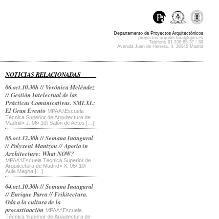
Departamento de Proyectos Arquitectónicos
proyectos.arquitectura@upm.es
Teléfono 91 336 65 37 / 89
Avenida Juan de Herrera, 4. 28040 Madrid
NOTICIAS RELACIONADAS
06.oct.10.30h // Verónica Meléndez
// Gestión Intelectual de las
Prácticas Comunicativas. SMLXL:
El Gran Evento
MPAA:\Escuela
Técnica Superior de Arquitectura de
Madrid> J: 06\ 10\ Salón de Actos […]
05.oct.12.30h // Semana Inaugural
// Polyxeni Mantzou // Aporia in
Architecture: What NOW?
MPAA:\Escuela Técnica Superior de
Arquitectura de Madrid> X: 05\ 10\
Aula Magna […]
04.oct.10.30h // Semana Inaugural
// Enrique Parra // Frikitectura.
Oda a la cultura de la
procastinación
MPAA:\Escuela
Técnica Superior de Arquitectura de