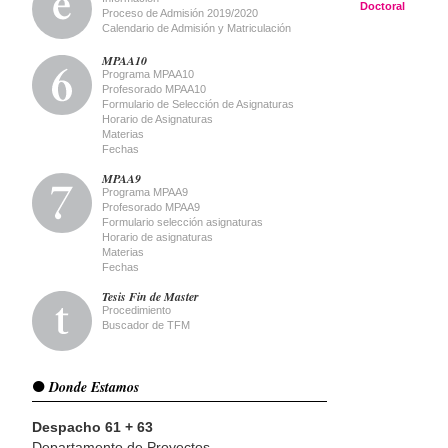
Post 
Doctoral
Proceso de Admisión 2019/2020
Calendario de Admisión y Matriculación
MPAA10
Programa MPAA10
Profesorado MPAA10
Formulario de Selección de Asignaturas
Horario de Asignaturas
Materias
Fechas
MPAA9
Programa MPAA9
Profesorado MPAA9
Formulario selección asignaturas
Horario de asignaturas
Materias
Fechas
Tesis Fin de Master
Procedimiento
Buscador de TFM
Donde Estamos
Despacho 61 + 63
Departamento de Proyectos