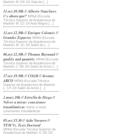
Madrid> M: 04\ 10\ Sala de […]
11.oct.10.30h // Alberto Nanclares
// y ahora qué?
MPAA:\Escuela
Técnica Superior de Arquitectura de
Madrid> M: 11\ 10\ Aula Magna […]
11.oct.12.30h // Enrique Colomés //
Grandes Espacios
MPAA:\Escuela
Técnica Superior de Arquitectura de
Madrid> M: 11\ 10\ Salón de […]
06.oct.12.30h // Thomas Raynaud //
quality and quantity
MPAA:\Escuela
Técnica Superior de Arquitectura de
Madrid> J: 06\ 10\ Salón de Actos […]
17.oct.19.30h // COAM // dreamy
ARCO
MPAA:\Escuela Técnica
Superior de Arquitectura de Madrid>
L: 17\ 10\ Salón de Actos […]
1.marz.10h // Estrella de Diego //
Volver a mirar: conexiones
trasatlánticas
Volver a mirar:
conexiones trasatlánticas
05.oct.15.30 // Aida Navarro //
TFM Vs. Tesis Doctoral
MPAA:\Escuela Técnica Superior de
Arquitectura de Madrid> X: 05\ 10\