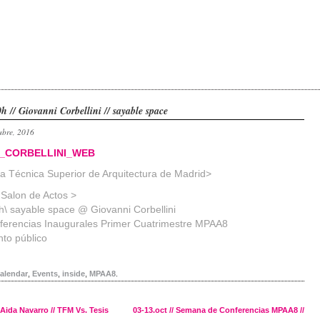
h // Giovanni Corbellini // sayable space
ubre, 2016
 Técnica Superior de Arquitectura de Madrid>
\ Salon de Actos >
h\ sayable space @ Giovanni Corbellini
ferencias Inaugurales Primer Cuatrimestre MPAA8
nto público
alendar
,
Events
,
inside
,
MPAA8
.
 Aida Navarro // TFM Vs. Tesis
03-13.oct // Semana de Conferencias MPAA8 //