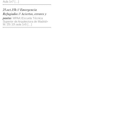
Aula 1n7 […]
25.oct.15h // Emergencia
Refugiados // Aciertos, errores y
pautas
MPAA:\Escuela Técnica
Superior de Arquitectura de Madrid>
M: 25\ 10\ aula 1n5 […]