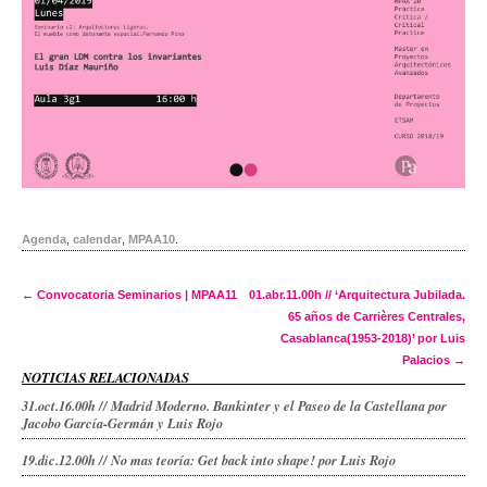
Agenda
,
calendar
,
MPAA10
.
Post navigation
←
Convocatoria Seminarios | MPAA11
01.abr.11.00h // ‘Arquitectura Jubilada.
65 años de Carrières Centrales,
Casablanca(1953-2018)’ por Luis
Palacios
→
NOTICIAS RELACIONADAS
31.oct.16.00h // Madrid Moderno. Bankinter y el Paseo de la Castellana por
Jacobo García-Germán y Luis Rojo
19.dic.12.00h // No mas teoría: Get back into shape! por Luis Rojo