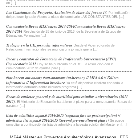
en […]
Las Constantes del Proyecto. Anulación de clase del jueves 13.
Por indicación
del profesor Ignacio Vicens la clase del seminario LAS CONSTANTES DEL […]
Convocatoria Becas MEC curso 2013-2014
Convocatoria Becas MEC curso
2013-2014
Resolución de 28 de junio de 2013, de la Secretaría de Estado de
Educación, Formación […]
Trabajar en la UE, jornadas informativas
Desde el Vicerrectorado de
Relaciones Internacionales se anuncia una jornada que la […]
Becas y contratos de Formación de Profesorado Universitario (FPU)
Convocatoria 2012
Hoy se ha publicado en el BOE la resolución con la
convocatoria 2012 de ayudas para […]
#int·herent out·onomy #out·onomous int·herency // MPAA.6 // Folleto
informativo // Information brochure
Ya está disponible el folleto con toda la
información detallada sobre el nuevo programa […]
Becas de carácter general y de movilidad para estudios universitarios (2011-
2012).
El Ministerio de Educación ha abierto el plazo para la convocatoria: Becas de
carácter […]
lista de admitidxs mpaa.6 2014/2015 (segunda fase de preinscripción) //
admission list mpaa.6 2014/2015 (Second pre-enrollment phase)
Se puede
consultar a continuación la lista de admitidxs a la sexta edición del Máster en […]
MPAA Máster en Proyectos Arquitectónicos Avanzados
|
ETS