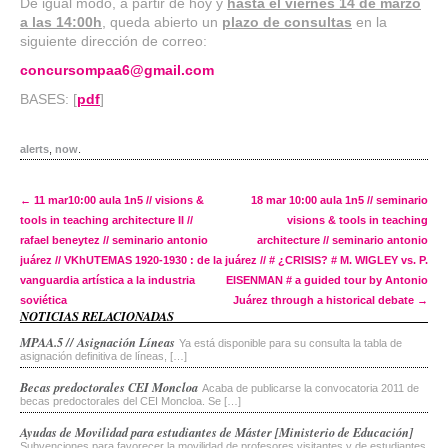
De igual modo, a partir de hoy y
hasta el viernes 14 de marzo
a las 14:00h
, queda abierto un
plazo de consultas
en la
siguiente dirección de correo:
concursompaa6@gmail.com
BASES: [
pdf
]
alerts
,
now
.
Post navigation
←
11 mar10:00 aula 1n5 // visions &
18 mar 10:00 aula 1n5 // seminario
tools in teaching architecture II //
visions & tools in teaching
rafael beneytez // seminario antonio
architecture // seminario antonio
juárez // VKhUTEMAS 1920-1930 : de la
juárez // # ¿CRISIS? # M. WIGLEY vs. P.
vanguardia artística a la industria
EISENMAN # a guided tour by Antonio
soviética
Juárez through a historical debate
→
NOTICIAS RELACIONADAS
MPAA.5 // Asignación Líneas
Ya está disponible para su consulta la tabla de
asignación definitiva de líneas, […]
Becas predoctorales CEI Moncloa
Acaba de publicarse la convocatoria 2011 de
becas predoctorales del CEI Moncloa. Se […]
Ayudas de Movilidad para estudiantes de Máster [Ministerio de Educación]
Subvenciones para favorecer la movilidad de profesores visitantes y de estudiantes