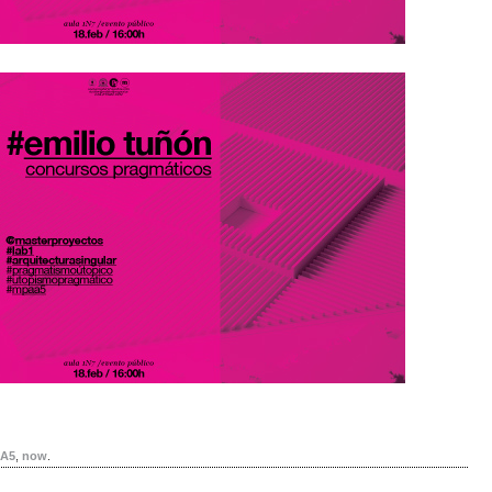
A5
,
now
.