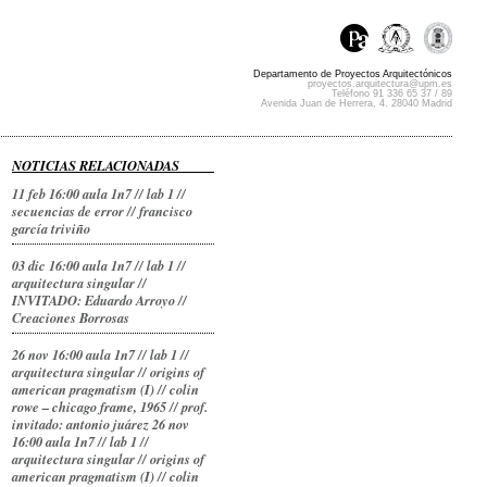
Departamento de Proyectos Arquitectónicos
proyectos.arquitectura@upm.es
Teléfono 91 336 65 37 / 89
Avenida Juan de Herrera, 4. 28040 Madrid
NOTICIAS RELACIONADAS
11 feb 16:00 aula 1n7 // lab 1 //
secuencias de error // francisco
garcía triviño
03 dic 16:00 aula 1n7 // lab 1 //
arquitectura singular //
INVITADO: Eduardo Arroyo //
Creaciones Borrosas
26 nov 16:00 aula 1n7 // lab 1 //
arquitectura singular // origins of
american pragmatism (I) // colin
rowe – chicago frame, 1965 // prof.
invitado: antonio juárez
26 nov
16:00 aula 1n7 // lab 1 //
arquitectura singular // origins of
american pragmatism (I) // colin