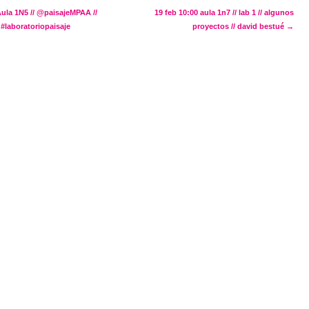
navigation
ula 1N5 // @paisajeMPAA //
19 feb 10:00 aula 1n7 // lab 1 // algunos
 #laboratoriopaisaje
proyectos // david bestué
→