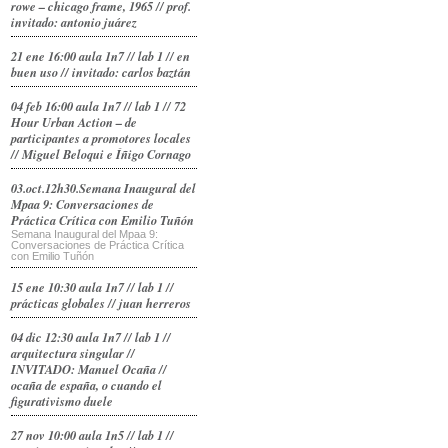
rowe – chicago frame, 1965 // prof.
invitado: antonio juárez
21 ene 16:00 aula 1n7 // lab 1 // en
buen uso // invitado: carlos baztán
04 feb 16:00 aula 1n7 // lab 1 // 72
Hour Urban Action – de
participantes a promotores locales
// Miguel Beloqui e Íñigo Cornago
03.oct.12h30.Semana Inaugural del
Mpaa 9: Conversaciones de
Práctica Crítica con Emilio Tuñón
Semana Inaugural del Mpaa 9:
Conversaciones de Práctica Crítica
con Emilio Tuñón
15 ene 10:30 aula 1n7 // lab 1 //
prácticas globales // juan herreros
04 dic 12:30 aula 1n7 // lab 1 //
arquitectura singular //
INVITADO: Manuel Ocaña //
ocaña de españa, o cuando el
figurativismo duele
27 nov 10:00 aula 1n5 // lab 1 //