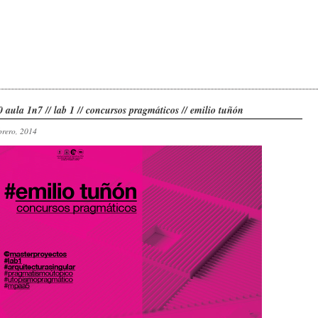
0 aula 1n7 // lab 1 // concursos pragmáticos // emilio tuñón
brero, 2014