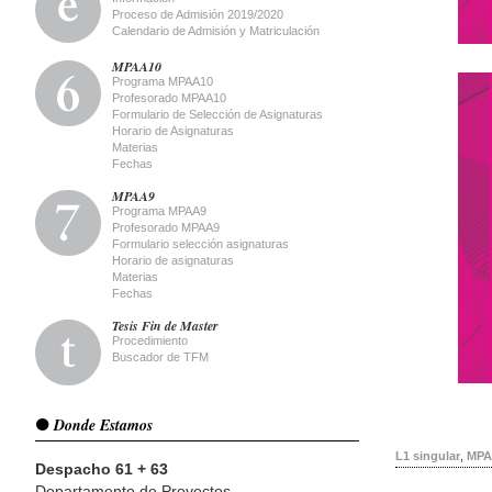
Proceso de Admisión 2019/2020
Calendario de Admisión y Matriculación
MPAA10
Programa MPAA10
Profesorado MPAA10
Formulario de Selección de Asignaturas
Horario de Asignaturas
Materias
Fechas
MPAA9
Programa MPAA9
Profesorado MPAA9
Formulario selección asignaturas
Horario de asignaturas
Materias
Fechas
Tesis Fin de Master
Procedimiento
Buscador de TFM
Donde Estamos
L1 singular
,
MPA
Despacho 61 + 63
Departamento de Proyectos