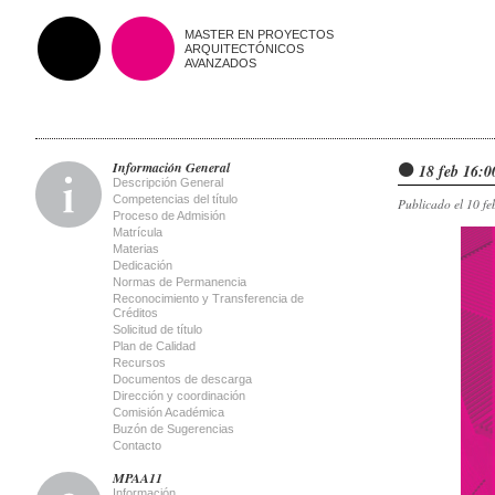
MASTER EN PROYECTOS
ARQUITECTÓNICOS
AVANZADOS
Información General
18 feb 16:0
Descripción General
Competencias del título
Publicado el 10 fe
Proceso de Admisión
Matrícula
Materias
Dedicación
Normas de Permanencia
Reconocimiento y Transferencia de
Créditos
Solicitud de título
Plan de Calidad
Recursos
Documentos de descarga
Dirección y coordinación
Comisión Académica
Buzón de Sugerencias
Contacto
MPAA11
Información