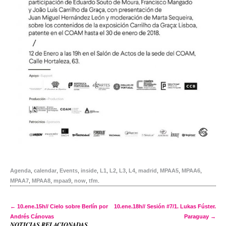
Agenda
,
calendar
,
Events
,
inside
,
L1
,
L2
,
L3
,
L4
,
madrid
,
MPAA5
,
MPAA6
,
MPAA7
,
MPAA8
,
mpaa9
,
now
,
tfm
.
Post navigation
←
10.ene.15h// Cielo sobre Berlín por
10.ene.18h// Sesión #7/1. Lukas Fúster.
Andrés Cánovas
Paraguay
→
NOTICIAS RELACIONADAS